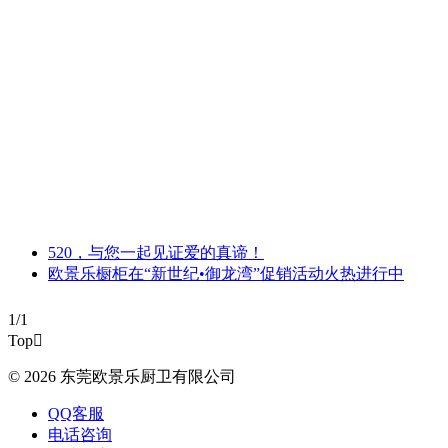
520，与您一起见证爱的真谛！
欧景乐橱柜在“新世纪•御龙湾”促销活动火热进行中
1/1
Top

© 2026 东莞欧景乐厨卫有限公司
QQ客服
电话咨询