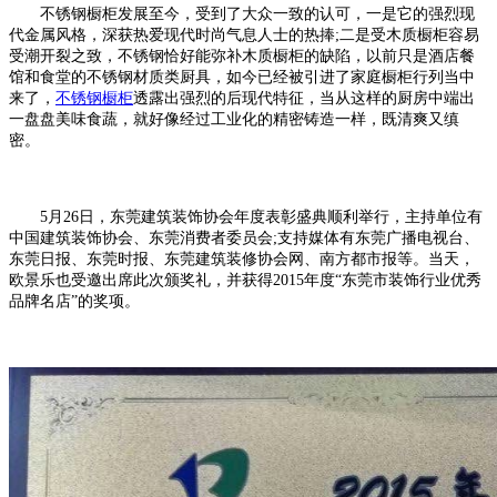
不锈钢橱柜发展至今，受到了大众一致的认可，一是它的强烈现
代金属风格，深获热爱现代时尚气息人士的热捧;二是受木质橱柜容易
受潮开裂之致，不锈钢恰好能弥补木质橱柜的缺陷，以前只是酒店餐
馆和食堂的不锈钢材质类厨具，如今已经被引进了家庭橱柜行列当中
来了，
不锈钢橱柜
透露出强烈的后现代特征，当从这样的厨房中端出
一盘盘美味食蔬，就好像经过工业化的精密铸造一样，既清爽又缜
密。
5月26日，东莞建筑装饰协会年度表彰盛典顺利举行，主持单位有
中国建筑装饰协会、东莞消费者委员会;支持媒体有东莞广播电视台、
东莞日报、东莞时报、东莞建筑装修协会网、南方都市报等。当天，
欧景乐也受邀出席此次颁奖礼，并获得2015年度“东莞市装饰行业优秀
品牌名店”的奖项。