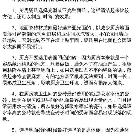
1、厨房瓷砖选择光滑或亚光釉面砖，这样清洁起来比较
方便，还可以制造“时尚”的效果;
2、地面瓷砖材质则最好选择亚光面的，以减少厨房地面
潮湿引起滑倒的危险;厨房和卫生间水汽较大，不宜混用墙面
砖地砖，否则地砖不宜在墙上贴牢固，墙砖用在地面也会因吸
水太多而不易清洁;
3、厨房不要选用表面凹凸的砖，因为厨房本来就是一个
容易藏污纳垢的地方，只要做饭，避免不了有油烟产生，很容
易粘附在墙上甚至地面上，如果选用凹凸不平的瓷砖的话，擦
洗起来将会很麻烦，有的地方甚至根本无法擦到，时间一长，
易形成卫生死角，影响厨房卫生环境，进而有损家人健康。
4、在厨房或卫生间的瓷砖最好选用的就是吸水率低的瓷
砖，因为在厨房或卫生间的地面最容易出现大量的水，而且经
常要用水去清洗，所以最好选择吸水率低的瓷砖，如果选择吸
水率高的瓷砖就会导致瓷砖长时间的受潮而容易出现脱落的现
象。
5、选择地面砖的时候最好选择的是通体砖。因为在通体